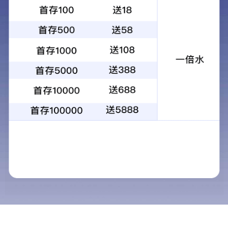
精细化工产品
丙二醇甲醚
产品标准
HG/T 3939-2007
包装形式
散装，槽罐车运输;或采用钢桶包
装。
技术要求
检测项目
指标
外观
无色透明液体